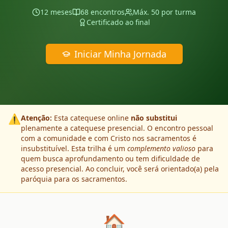
12 meses
68 encontros
Máx. 50 por turma
Certificado ao final
Iniciar Minha Jornada
⚠️
Atenção:
Esta catequese online
não substitui
plenamente a catequese presencial. O encontro pessoal
com a comunidade e com Cristo nos sacramentos é
insubstituível. Esta trilha é um
complemento valioso
para
quem busca aprofundamento ou tem dificuldade de
acesso presencial. Ao concluir, você será orientado(a) pela
paróquia para os sacramentos.
🏠