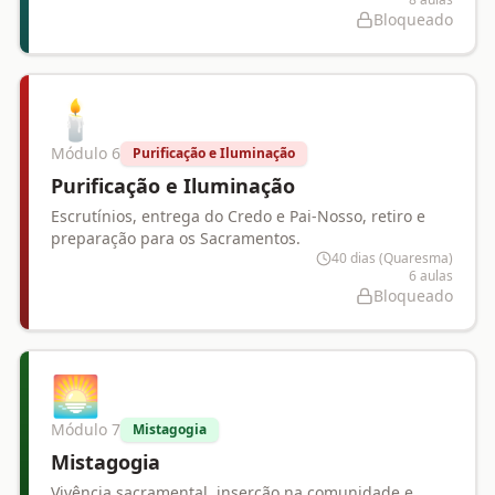
Bloqueado
🕯️
Módulo
6
Purificação e Iluminação
Purificação e Iluminação
Escrutínios, entrega do Credo e Pai-Nosso, retiro e
preparação para os Sacramentos.
40 dias (Quaresma)
6
aulas
Bloqueado
🌅
Módulo
7
Mistagogia
Mistagogia
Vivência sacramental, inserção na comunidade e