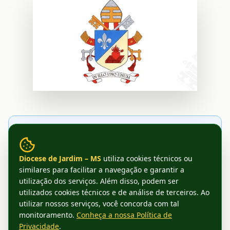
Flor de Lis no campo azul
Símbolo de pureza mariana e da tradição agostiniana; o campo azul
evoca a fidelidade e a celeste contemplação.
Diocese de Jardim – MS
utiliza cookies técnicos ou
similares para facilitar a navegação e garantir a
Coração ardente com livro
utilização dos serviços. Além disso, podem ser
utilizados cookies técnicos e de análise de terceiros. Ao
No campo dourado: o Coração em chamas sobre um livro – emblema
de Santo Agostinho, representando amor ardente à Verdade e à
utilizar nossos serviços, você concorda com tal
Escritura.
monitoramento.
Conheça a nossa Política de
Privacidade
.