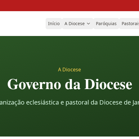
Início
A Diocese
Paróquias
Pastorai
A Diocese
Governo da Diocese
nização eclesiástica e pastoral da Diocese de J