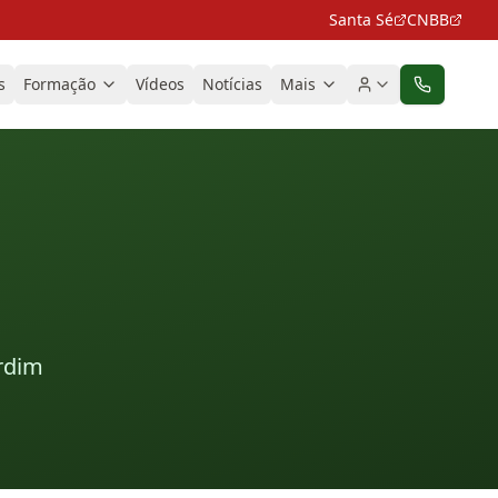
Santa Sé
CNBB
s
Formação
Vídeos
Notícias
Mais
ardim