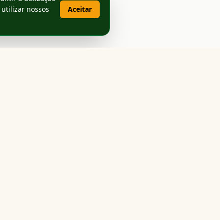
 utilizar nossos
Aceitar
Contato
Cúria Diocesana
Av. Mato Grosso, 42A
Jardim – MS, 79240-000
(67) 3251-1464