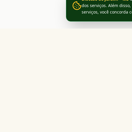
dos serviços. Além disso,
serviços, você concorda 
Acesso Rá
Diocese de Jardim
Mato Grosso do Sul
História
Paróquias
Igreja viva no coração do Pantanal. Erigida
Escola de 
em 30 de janeiro de 1981, servindo ao
Vocacionad
povo de Deus com fé, caridade e
esperança.
Seminarista