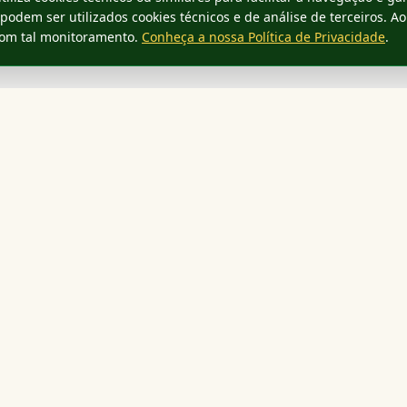
 podem ser utilizados cookies técnicos e de análise de terceiros. Ao
com tal monitoramento.
Conheça a nossa Política de Privacidade
.
pido
Comunhão Eclesial
Santa Sé
CNBB
Formação
Vatican News
os
s